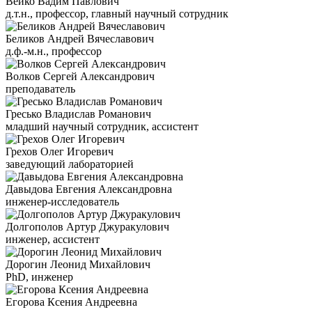
Вейко Вадим Павлович
д.т.н., профессор, главный научный сотрудник
Беликов Андрей Вячеславович
д.ф.-м.н., профессор
Волков Сергей Александрович
преподаватель
Гресько Владислав Романович
младший научный сотрудник, ассистент
Грехов Олег Игоревич
заведующий лабораторией
Давыдова Евгения Александровна
инженер-исследователь
Долгополов Артур Джуракулович
инженер, ассистент
Дорогин Леонид Михайлович
PhD, инженер
Егорова Ксения Андреевна